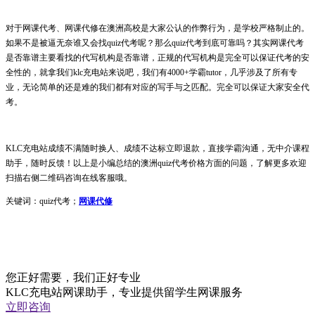
对于网课代考、网课代修在澳洲高校是大家公认的作弊行为，是学校严格制止的。
如果不是被逼无奈谁又会找quiz代考呢？那么quiz代考到底可靠吗？其实网课代考
是否靠谱主要看找的代写机构是否靠谱，正规的代写机构是完全可以保证代考的安
全性的，就拿我们klc充电站来说吧，我们有4000+学霸tutor，几乎涉及了所有专
业，无论简单的还是难的我们都有对应的写手与之匹配。完全可以保证大家安全代
考。
KLC充电站成绩不满随时换⼈、成绩不达标⽴即退款，直接学霸沟通，⽆中介课程
助⼿，随时反馈！以上是小编总结的澳洲quiz代考价格方面的问题，了解更多欢迎
扫描右侧二维码咨询在线客服哦。
关键词：quiz代考；
网课代修
您正好需要，我们正好专业
KLC充电站网课助手，专业提供留学生网课服务
立即咨询